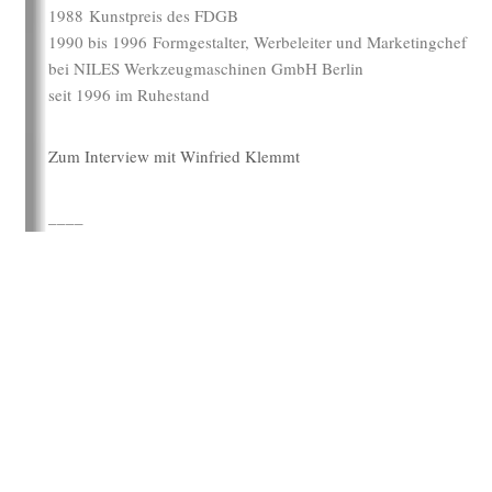
1988 Kunstpreis des FDGB
1990 bis 1996 Formgestalter, Werbeleiter und Marketingchef
bei NILES Werkzeugmaschinen GmbH Berlin
seit 1996 im Ruhestand
Zum Interview mit Winfried Klemmt
____
KONTAKT
IMPRESSUM
DATENSCHUTZ
Copyright 2026 | STIFTUNG INDUSTRIE- UND ALLTAGSKULTUR