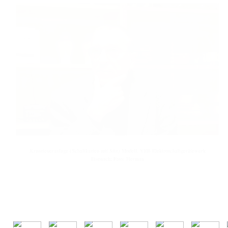
Kransteueranlage (Schaltkasten mit Sitz) Modell, VEB Elektroschaltgerätewerk
Eisenach; Foto: Herman