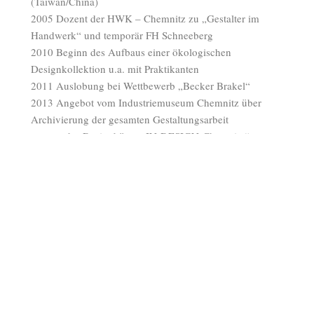
(Taiwan/China)
2005 Dozent der HWK – Chemnitz zu „Gestalter im
Handwerk“ und temporär FH Schneeberg
2010 Beginn des Aufbaus einer ökologischen
Designkollektion u.a. mit Praktikanten
2011 Auslobung bei Wettbewerb „Becker Brakel“
2013 Angebot vom Industriemuseum Chemnitz über
Archivierung der gesamten Gestaltungsarbeit
des Designbüros „IN-DESIGN-Chemnitz“
2018 Erfassen sämtlicher Eigenentwicklungen „mit
verlustfreiem Zuschnitt“
2022 Unternehmens/Gewerbe-Abmeldung
Zum Interview mit Gunter Schulz
____