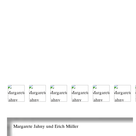
Foto: Richard Anger; Margarete Jahny und Erich Müller Pressglasserie EUROPA
VEB Glaswerk Schwepnitz 1964
Foto: Richard Anger; Gliedervasen Porzellan VEB Zierporzellanwerke Lichte-
Wallendorf 1960
Margarete Jahny und Erich Müller