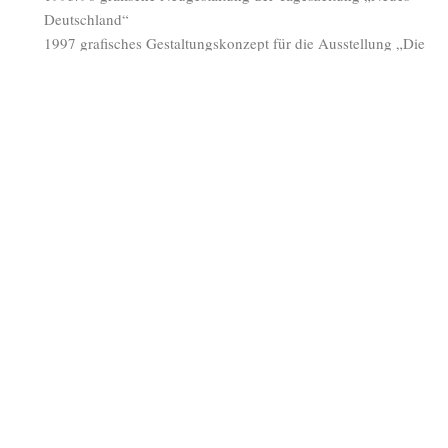
Deutschland“
1997 grafisches Gestaltungskonzept für die Ausstellung „Die
Franken – Les Frances“ (Zusammenarbeit mit Hanka
Polkehn), Staatliche Museen zu Berlin – Preußischer
Kulturbesitz
1998 Entwurf und erste Digitalisierung einer Satzschrift, der
späteren „Quippini“
seit 1990 Entwurf und Digitalisierung der Antiqua-
Werkschriften „Lucinde“ und „Rabenau“, der Rotunda
„Salomo“ und der Schreibschrift „Dandy“, grafische
Gestaltung von Plakaten, Katalogen und
Ausstellungsprojekten für die Staatsbibliothek zu Berlin
Zum Interview mit Axel Bertram
____