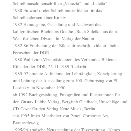
Schreibmaschinenschriften „Venezia“ und „Lutetia“
1980 Entwurf dreier Schreibmusterblätter für das
Schreibenlernen einer Kursiv
1982 Herausgabe, Gestaltung und Nachwort des
kalligrafischen Büchleins Goethe „Buch Suleika aus dem
West-östlichen Diwan“ im Verlag der Nation
1982-86 Erarbeitung der Bildschirmschrift „videtur“ beim
Fernsehen der DDR
1988 Wahl zum Vizepräsidenten des Verbandes Bildener
Künstler der DDR, 23.11.1989 Rücktritt
1989-92 erneute Aufnahme der Lehrtätigkeit, Konzipierung
und Leitung der Ausstellung zum 100. Geburtstag von El
Lissitzky im November 1990
ab 1992 Buchgestaltung, Fotografien und Illustrationen für
den Gustav Lübbe Verlag, Bergisch Gladbach, Umschläge und
CD-Cover für den Verlag Neue Musik, Berlin
seit 1995 freier Mitarbeiter von Pencil Corporate Art,
Braunschweig
1995/96 grafische Neugestaltung der Tageszeitung „Neues