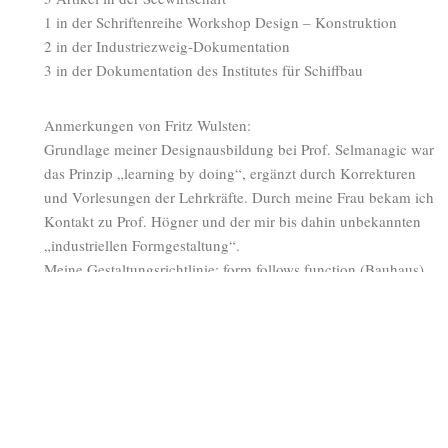
1 in der Schriftenreihe Workshop Design – Konstruktion
2 in der Industriezweig-Dokumentation
3 in der Dokumentation des Institutes für Schiffbau
Anmerkungen von Fritz Wulsten:
Grundlage meiner Designausbildung bei Prof. Selmanagic war
das Prinzip „learning by doing“, ergänzt durch Korrekturen
und Vorlesungen der Lehrkräfte. Durch meine Frau bekam ich
Kontakt zu Prof. Högner und der mir bis dahin unbekannten
„industriellen Formgestaltung“.
Meine Gestaltungsrichtlinie: form follows function (Bauhaus)
Ziel meiner Arbeit war es, moderne gut gestaltete Erzeugnisse
unter Berücksichtigung der materiellen und technologischen
Möglichkeiten der DDR zu entwickeln und durch gestalterisch
vertretbare Rationalisierungsmaßnahmen die Fertigungskosten
zu reduzieren.
Bei der Außengestaltung der Haupterzeugnisse des
Kombinates, den Schiffen, waren dabei durch die jeweiligen