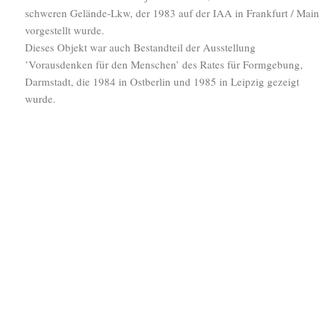
schweren Gelände-Lkw, der 1983 auf der IAA in Frankfurt / Main
vorgestellt wurde.
Dieses Objekt war auch Bestandteil der Ausstellung
’Vorausdenken für den Menschen’ des Rates für Formgebung,
Darmstadt, die 1984 in Ostberlin und 1985 in Leipzig gezeigt
wurde.
In der Folgezeit arbeitete ich für verschiedenste Auftraggeber,
wobei sich die Medizintechnik für Firmen in Europa und Ostasien
zu einem Schwerpunkt entwickelte.
Je nach Umfang der Projekte kooperierte ich oft mit befreundeten
Büros (besonders IDEA In Ölbronn-Dürrn) und anderen
Spezialisten.
Nach der Wende setzte ’3f’ nahtlos seine Zusammenarbeit wieder
fort. Es wurden besonders Projekte der Deutschen Bahn und