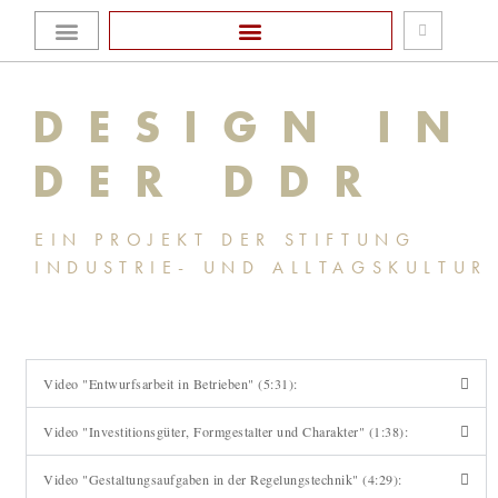
Zum
Homepage Stiftung
Karl-Heinz Schaarschmidt und Johannes Uhlmann
Inhalt
DESIGN IN
springen
DER DDR
EIN PROJEKT DER STIFTUNG
INDUSTRIE- UND ALLTAGSKULTUR
Video "Entwurfsarbeit in Betrieben" (5:31):
Video "Investitionsgüter, Formgestalter und Charakter" (1:38):
Video "Gestaltungsaufgaben in der Regelungstechnik" (4:29):