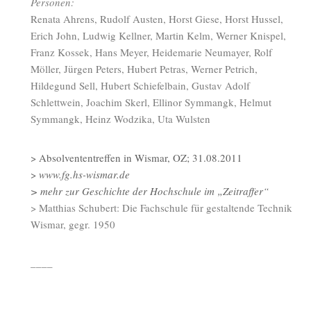
Personen:
Renata Ahrens, Rudolf Austen, Horst Giese, Horst Hussel,
Erich John, Ludwig Kellner, Martin Kelm, Werner Knispel,
Franz Kossek, Hans Meyer, Heidemarie Neumayer, Rolf
Möller, Jürgen Peters, Hubert Petras, Werner Petrich,
Hildegund Sell, Hubert Schiefelbain, Gustav Adolf
Schlettwein, Joachim Skerl, Ellinor Symmangk, Helmut
Symmangk, Heinz Wodzika, Uta Wulsten
> Absolvententreffen in Wismar, OZ; 31.08.2011
>
www.fg.hs-wismar.de
> mehr zur Geschichte der Hochschule im „Zeitraffer“
> Matthias Schubert: Die Fachschule für gestaltende Technik
Wismar, gegr. 1950
____