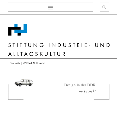
Zum
Inhalt
springen
STIFTUNG INDUSTRIE- UND
ALLTAGSKULTUR
Startseite
|
Wilfried Stallknecht
Design in der DDR
→
Projekt