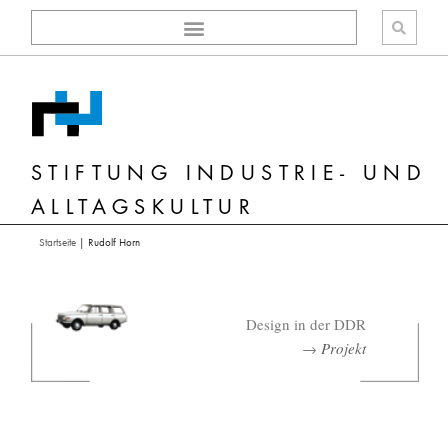
Zum
Inhalt
springen
STIFTUNG INDUSTRIE- UND
ALLTAGSKULTUR
Startseite
|
Rudolf Horn
Design in der DDR
→
Projekt