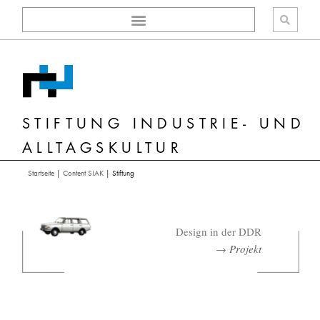
Zum
Inhalt
springen
STIFTUNG INDUSTRIE- UND
ALLTAGSKULTUR
Startseite
|
Content SIAK
|
Stiftung
Design in der DDR
→
Projekt