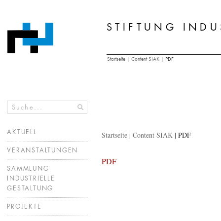
STIFTUNG INDU
Zum
Inhalt
springen
Startseite
|
Content SIAK
|
PDF
AKTUELL
Startseite
|
Content SIAK
|
PDF
VERANSTALTUNGEN
PDF
SAMMLUNG
INDUSTRIELLE
GESTALTUNG
PROJEKTE