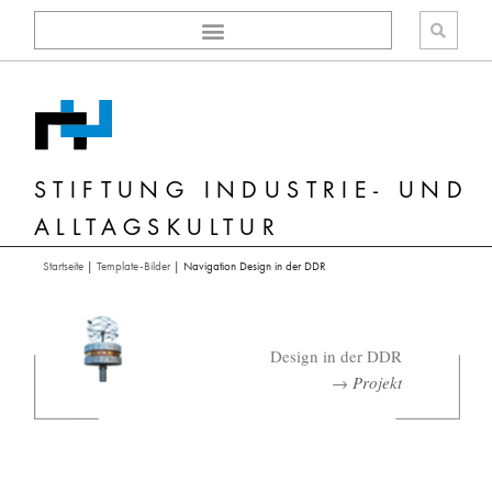
Zum
Inhalt
springen
STIFTUNG INDUSTRIE- UND
ALLTAGSKULTUR
Startseite
|
Template-Bilder
|
Navigation Design in der DDR
Design in der DDR
→
Projekt