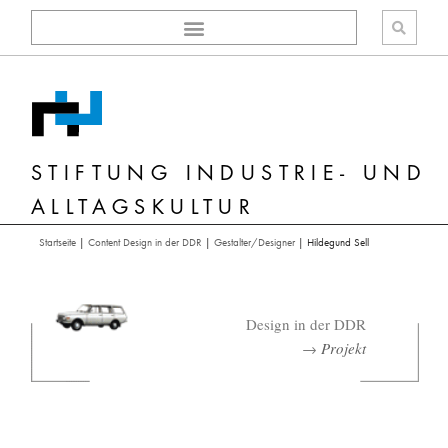
Zum
Inhalt
springen
STIFTUNG INDUSTRIE- UND
ALLTAGSKULTUR
Startseite
|
Content Design in der DDR
|
Gestalter/Designer
|
Hildegund Sell
Design in der DDR
→
Projekt