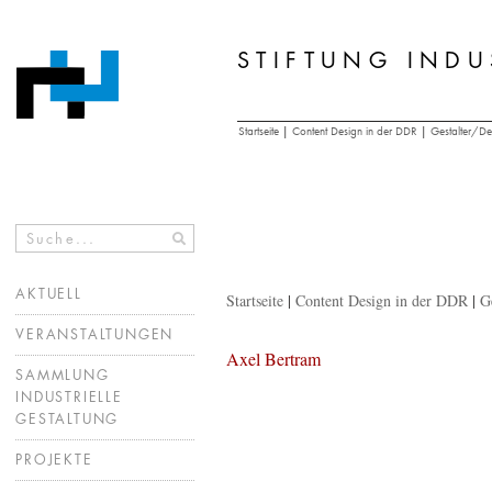
STIFTUNG INDU
Zum
Inhalt
springen
Startseite
|
Content Design in der DDR
|
Gestalter/De
AKTUELL
Startseite
|
Content Design in der DDR
|
G
VERANSTALTUNGEN
Axel Bertram
SAMMLUNG
INDUSTRIELLE
GESTALTUNG
PROJEKTE